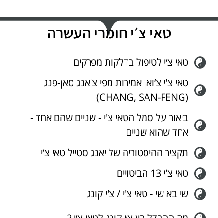
טאי צ׳י חומרי העשרה
טאי צ׳י לטיפול בדלקות מפרקים
טאי צ'י צ‘ואן אמירות מפי צ'אנג סאן-פנג
(CHANG, SAN-FENG)
ביאור על סמל הטאי צ'י - שניים שהם אחד -
אחד שהוא שניים
תקציר ההיסטוריה של יאנג סטייל טאי צ‘י
טאי צ'י 13 הביטויים
שי בא שי - טאי צ'י / צ'י קונג
מה ההבדל בין צ׳י קונג לטאי צ׳י ?