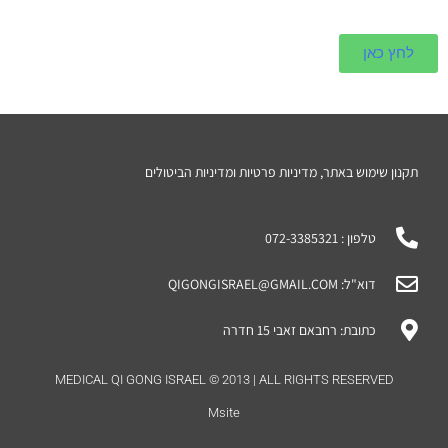
לחץ כאן
תקנון שימוש באתר, מדיניות פרטיות ומדיניות הביטולים
טלפון : 072-3385321
דוא"ל: QIGONGISRAEL@GMAIL.COM
כתובת: רחבאם זאבי 15 חדרה
MEDICAL QI GONG ISRAEL © 2013 | ALL RIGHTS RESERVED
Msite