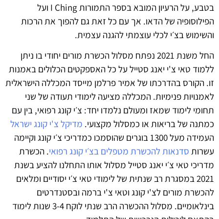
בטבע, על הרעיון המובא בספר התמורות I Ching ועל
הפילוסופיה של הדאו. אך עם כל זאת גם להפוך את הרכות
והשימוש בצ׳י לכלי עוצמתי להגנה עצמית.
החל משנת 2021 נפתח מסלול הכשרת מורים יחודי בו ניתן
ללמוד טאי צ'י יאנג סטייל על כל האספקטים הכלולים באמנות
זו. הקורס בהדרכתו של אמיר פרלמן מייסד המכללה הישראלית
לאמנויות פנימיות. המכללה מציעה לימודי תעודה של שני
תחומי לימוד שמאז ומעולם נלמדו יחד: צ׳י קונג רפואי, בין עם
כמתנה של בריאות או כמסלול מקצועי.
מדיקל צ'י קונג ישראל
העמידה מעל 1300 בוגרים שהוסמכו כמדריכי צ׳י קונג וקיימה
עשרות
סדנאות להכשרת מטפלים בצ׳י קונג רפואי
. הכשרת
מדריכי טאי צ׳י יאנג סטייל מסלול אותו התחלנו להציע בשנת
2021 במסגרת רב שנתית של לימודי טאי צ׳י יסודיים ומלאים
להכשרת מורים לצ'י קונג וטאי צ'י ברמה ובסטנדרטים
בינלאומיים. מסלול ההכשרה הרב שנתי לוקח 3-4 שנות לימוד