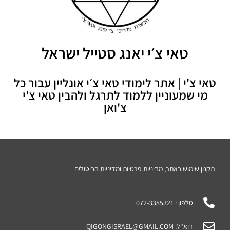
טאי צ׳י יאנג סטייל ישראל
טאי צ'י | אתר לימודי טאי צ׳י אונליין עבור כל
מי שמעוניין ללמוד לתרגל ולהבין טאי צ'י
צ'ואן
תקנון שימוש באתר, מדיניות פרטיות ומדיניות הביטולים
טלפון : 072-3385321
דוא"ל: QIGONGISRAEL@GMAIL.COM