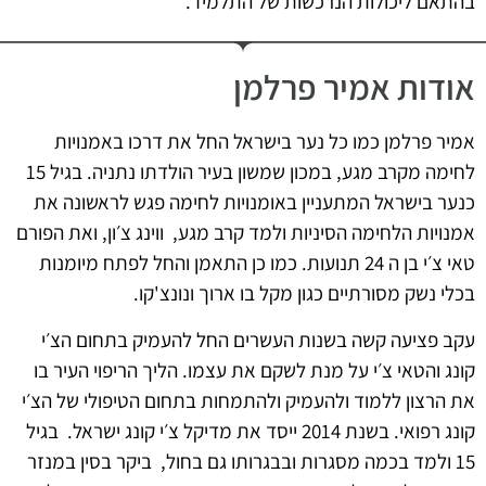
בהתאם ליכולות הנרכשות של התלמיד.
אודות אמיר פרלמן
אמיר פרלמן כמו כל נער בישראל החל את דרכו באמנויות
לחימה מקרב מגע, במכון שמשון בעיר הולדתו נתניה. בגיל 15
כנער בישראל המתעניין באומנויות לחימה פגש לראשונה את
אמנויות הלחימה הסיניות ולמד קרב מגע, ווינג צ׳ון, ואת הפורם
טאי צ׳י בן ה 24 תנועות. כמו כן התאמן והחל לפתח מיומנות
בכלי נשק מסורתיים כגון מקל בו ארוך ונונצ'קו.
עקב פציעה קשה בשנות העשרים החל להעמיק בתחום הצ׳י
קונג והטאי צ׳י על מנת לשקם את עצמו. הליך הריפוי העיר בו
את הרצון ללמוד ולהעמיק ולהתמחות בתחום הטיפולי של הצ׳י
קונג רפואי. בשנת 2014 ייסד את מדיקל צ׳י קונג ישראל. בגיל
15 ולמד בכמה מסגרות ובבגרותו גם בחול, ביקר בסין במנזר