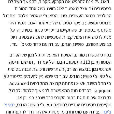
וודאנג על מנת להרגיש את הקרקע מקרוב, בהמשך השתלם
בסמינרים גם אצל מאסטר יאנג ג׳ווינג מינג אחד המורים
הבולטים במאה העשרים. סגנון הטאי צ׳י שאמיר מלמד ומתרגל
מבוסס ומושפע בעיקר מסגנונו של מאסטר יאנג. אמיר היה
משתתף בסמינרים שהתקיימו בריטריט סנטר במירנדה על
מנת לרכוש את האפליקציות המעשיות להגנה עצמית, דיוק
בביצוע הפורם, פושינג הנדס, עבודה עם כדור טאי צ׳י ועוד.
בקורס הכשרת מורים, המיקוד הוא על תרגול נכון של הפורם
המסורתי בן 113 התנועות. הבנה של עמידה , תרשים זרימה
אנרגטי נכון בביצוע הפורם, השתרשות ורכישת הבנה בסיסית
של טאי צ׳י פושינג הנדס. עבור מי שמעוניין להעמיק בלימוד טאי
צ׳י החל משנת 2026 נפתחת קבוצת מתקדמים Advanced
Taijiquan בפרדס חנה המאפשרת להמשיך ללמוד ולתרגל
בקבוצה איכותית גם בתום הקורס הרב שנתי. כמו כן אנו
מקיימים סמינרים יעודיים להוראת טאי צ׳י פושינג הנדס,
טאי צ׳י
צ׳ינה
ועבודה עם מוט וחרב מיומנויות אלה הן דרך להתפתחות