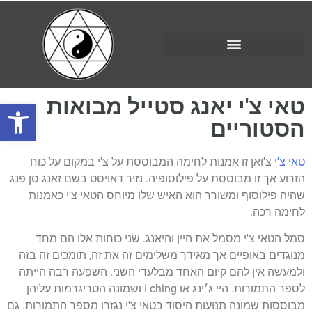
טאי צ'י יאנג סטייל מבואות
פתח סרגל 
הסטוריים
טאי צ'י
צ'ואן זו אמנות לחימה המבוססת על צ'י במקום על כוח
הזרוע אך זו מבוססת על פילוסופיה. נזיר דאויסט בשם זאנג סן פנג
שהיה פילוסוף ומשורר הוא האיש שלו מיוחס הטאי צ'י כאמנות
לחימה רכה.
סמל הטאי צ'י מסמל את היין והיאנג. שני כוחות אלו הם מחד
מנוגדים באופיים אך מאידך משלימים זה את זה, תומכים זה בזה
ולמעשה אין להם קיום האחד מבלעדי השני. השפעה רבה הייתה
לספר התמורות. היי ג׳ינג או I ching ושמונה הטריגרמות עליהן
מבוססות שמונה תנועות היסוד בטאי צ'י נגזרו מספר התמורות. גם