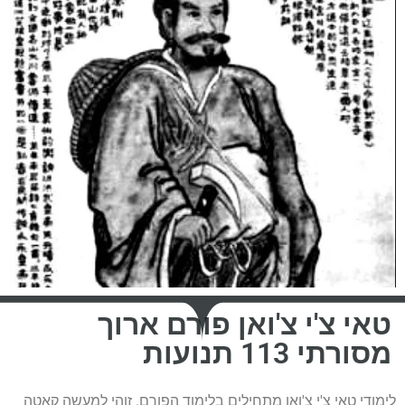
טאי צ'י צ'ואן פורם ארוך
מסורתי 113 תנועות
לימודי טאי צ'י צ'ואן מתחילים בלימוד הפורם. זוהי למעשה קאטה