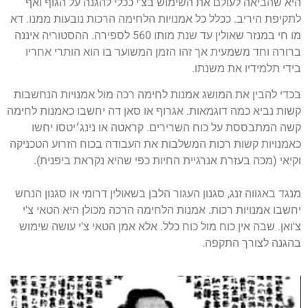
היא שהביאה לעולם את השימוש בצ'י ככלי להגנה על הגוף ואף
לתקיפת היריב. ככלל כל אמנויות הלחימה הרכות נובעות ממנו. דא
מו חי במנזר שאולין עד שנת מותו 560 לספירה. ההסטוריה איננה
ברורה וחד משמעית אך זהו הזמן המשוער בו הוא הותרי אחריו
בידי תלמידיו את משנתו.
בכדי להבין את המושג אמנות לחימה רכה מול אמנויות הנחשבות
קשות נביא כמה דוגמאות. אגרוף או סאן דה יחשבו כאמנות לחימה
קשה המתבססת על כוח השרירים. קראטה או נינג׳יטסו יחשו
כאמנויות קשות רכות המשלבות את העבודה בכוח הזרוע הטכניקה
וקיאי (מכה בעזרת אנרגיית החיות כפי שהיא נקראת ביפנית).
מנגד באגווה זנג, סגנון העגור הלבן בשאולין דרומי או סגנון הנחש
יחשבו אמנויות רכות. אמנות הלחימה הרכה מכולן היא הטאי צ'י
צ'ואן. שבה אין כוח מול כוח כלל. אלא אמן הטאי צ'י עושה שימוש
בהגנה לצורך התקפה.