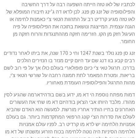
לכתביו של לאו טזה הייתה השפעה רבה על דרך החשיבה
והפילוסופיה של זנג סן פנג. לכן לדאו דה ג׳ינג חיבורו המופלא של
לאו טזה מגיע קרדיט רב על התהוות הטאי צ'י כאמנות לחימה או
הגנה עצמית. המייצגת ונושאת בתוכה את הפילוסופיה על פיה
העיגול חזק מן הקו. הזרימה חזקה מההתנגדות והרוח חזקה מן
החומר.
זנג סן פנג נולד בשנת 1247 וחי כ 170 שנה, את ביתו לאחר נדודים
רבים קבע בוו דנג שם עד היום קיים מנזר בו הנזירים הולכים
בדרכו. תרגול טאי צ'י כיום פופולארי בעולם כולו אך על פי רוב לשם
בריאות. ומטרת המאמר לתת תמונה רחבה על שורשי הטאי צ'י,
מהות התרגול והפילוסופיה העומדת מאחוריו.
דמות מפתח נוספת הי דא מו, ידוע בשם בודהידארמה שהגיע לסין
מהודו. מלבד היותו אבי הצ'אן בודהיזם דא מו שחי את העשורים
האחרונים בחייו הותיר אחריו מורשת. למעשה הוא האדם שהביא
לעולם את סדרות הצ'י קונג הרפואי המתקדמות ביותר. גם בעולם
אמנויות הלחימה יש לדא מו קרדיט רב. לפניו עולם אמנויות
הלחימה הסיניות היה נוטה ללחימה בכוח הזרוע ומשנתו של דא מו