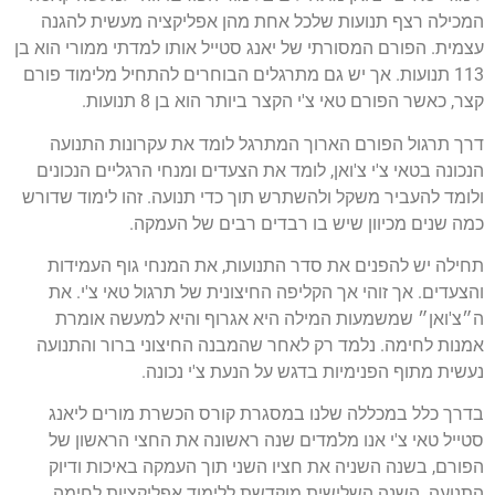
המכילה רצף תנועות שלכל אחת מהן אפליקציה מעשית להגנה
עצמית. הפורם המסורתי של יאנג סטייל אותו למדתי ממורי הוא בן
113 תנועות. אך יש גם מתרגלים הבוחרים להתחיל מלימוד פורם
קצר, כאשר הפורם טאי צ'י הקצר ביותר הוא בן 8 תנועות.
דרך תרגול הפורם הארוך המתרגל לומד את עקרונות התנועה
הנכונה בטאי צ'י צ'ואן, לומד את הצעדים ומנחי הרגליים הנכונים
ולומד להעביר משקל ולהשתרש תוך כדי תנועה. זהו לימוד שדורש
כמה שנים מכיוון שיש בו רבדים רבים של העמקה.
תחילה יש להפנים את סדר התנועות, את המנחי גוף העמידות
והצעדים. אך זוהי אך הקליפה החיצונית של תרגול טאי צ'י. את
ה״צ'ואן״ שמשמעות המילה היא אגרוף והיא למעשה אומרת
אמנות לחימה. נלמד רק לאחר שהמבנה החיצוני ברור והתנועה
נעשית מתוף הפנימיות בדגש על הנעת צ'י נכונה.
בדרך כלל במכללה שלנו במסגרת קורס הכשרת מורים ליאנג
סטייל טאי צ'י אנו מלמדים שנה ראשונה את החצי הראשון של
הפורם, בשנה השניה את חציו השני תוך העמקה באיכות ודיוק
התנועה. השנה השלישית מוקדשת ללימוד אפליקציות לחימה