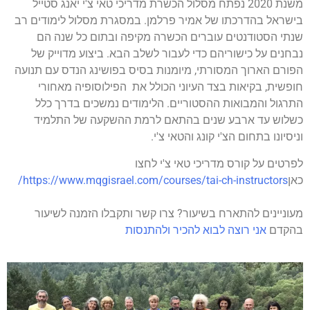
משנת 2020 נפתח מסלול הכשרת מדריכי טאי צ'י יאנג סטייל
בישראל בהדרכתו של אמיר פרלמן. במסגרת מסלול לימודים רב
שנתי הסטודנטים עוברים הכשרה מקיפה ובתום כל שנה הם
נבחנים על כישוריהם כדי לעבור לשלב הבא. ביצוע מדוייק של
הפורם הארוך המסורתי, מיומנות בסיס בפושינג הנדס עם תנועה
חופשית, בקיאות בצד העיוני הכולל את הפילוסופיה מאחורי
התרגול והמבואות ההסטוריים. הלימודים נמשכים בדרך כלל
כשלוש עד ארבע שנים בהתאם לרמת ההשקעה של התלמיד
וניסיונו בתחום הצ'י קונג והטאי צ'י.
לפרטים על קורס מדריכי טאי צ'י לחצו
כאן
https://www.mqgisrael.com/courses/tai-ch-instructors/
מעוניינים להתארח בשיעור? צרו קשר ותקבלו הזמנה לשיעור
בהקדם
אני רוצה לבוא להכיר ולהתנסות