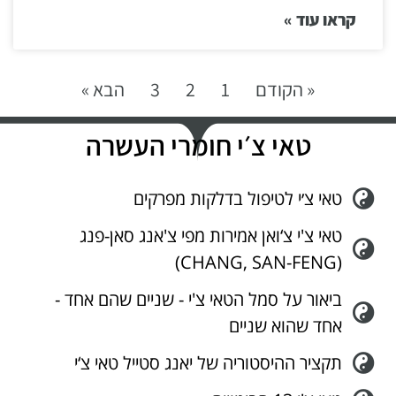
קראו עוד »
« הקודם
1
2
3
הבא »
טאי צ׳י חומרי העשרה
טאי צ׳י לטיפול בדלקות מפרקים
טאי צ'י צ‘ואן אמירות מפי צ'אנג סאן-פנג
(CHANG, SAN-FENG)
ביאור על סמל הטאי צ'י - שניים שהם אחד -
אחד שהוא שניים
תקציר ההיסטוריה של יאנג סטייל טאי צ‘י