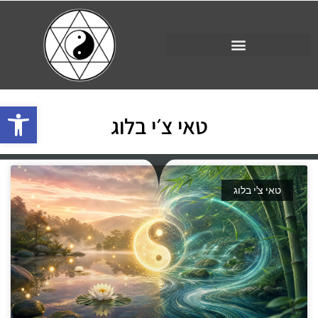
פתח סרגל 
טאי צ׳י בלוג
טאי צ'י בלוג