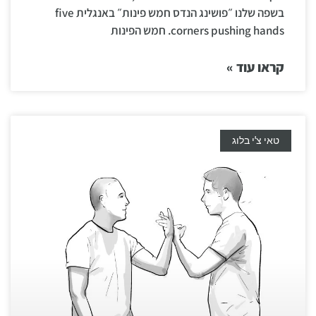
בשפה שלנו ״פושינג הנדס חמש פינות״ באנגלית five
corners pushing hands. חמש הפינות
קראו עוד »
טאי צ'י בלוג