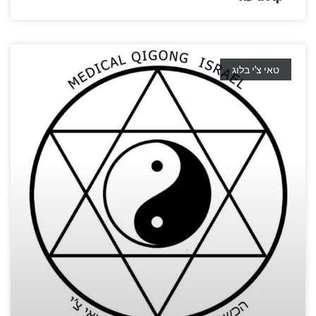
טאי צ'י בלוג