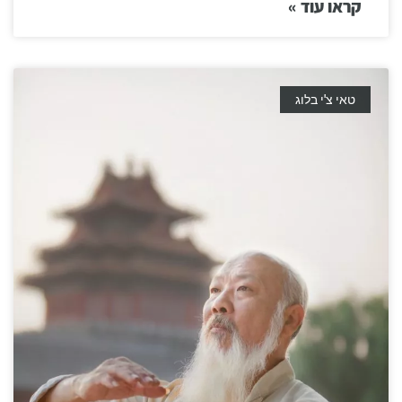
קראו עוד »
טאי צ'י בלוג